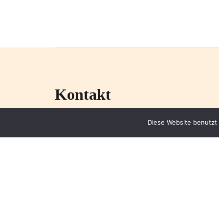
Kontakt
Nadja Bakkar
Diese Website benutzt 
Roonstrasse 24
76137 Karlsruhe
Zur Terminvereinbarung oder Anmeldung erre
telefonisch unter der Telefonnummer
0
per Email an
kontakt@tanzundenergi