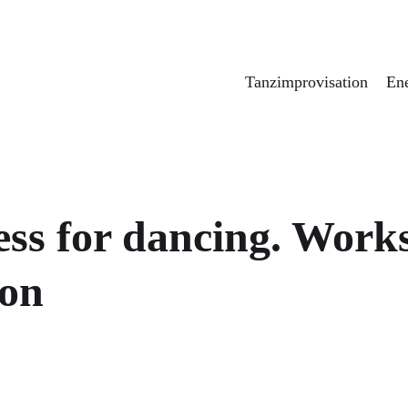
shops
Tanzimprovisation
Ene
ess for dancing. Work
ion