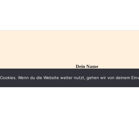
Dein Name
Cookies. Wenn du die Website weiter nutzt, gehen wir von deinem Einv
Deine E-Mail-Adresse
ichen Sie mich:
7 21 - 35 85 53
e.de