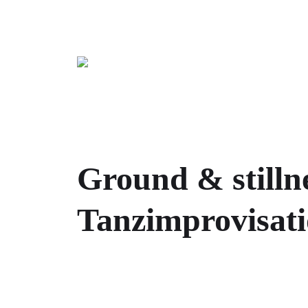
Tanzimprovisation und organisiere Tanzwork
Ground & stilln
Tanzimprovisat